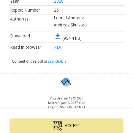
Year
2020
Report Number
25
Leonid Andreev
Author(s)
Andreas Skulstad
file_download
Download
(954.4 kB)
Read in browser
PDF
Content of this pdf is
searchable
Vista Analyse AS © 2026
Meltzers gate 4, 0257 Oslo
Org.nr.: 968 236 342 MVA
+47 455 14 396
post@vista-analyse.no
www.vista-analyse.no
ACCEPT
By
Peter Ribe