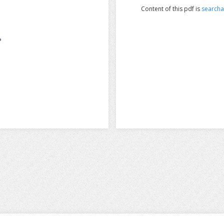
Content of this pdf is
searcha
?