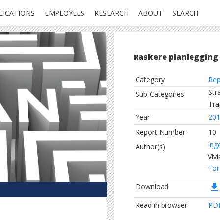
LICATIONS
EMPLOYEES
RESEARCH
ABOUT
SEARCH
Raskere planlegging
Category
Rep
Str
Sub-Categories
Tra
Year
201
Report Number
10
Ing
Author(s)
Viv
Tor
file_download
Download
Read in browser
PD