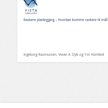
Raskere planlegging – hvordan komme raskere til mål
Ingeborg Rasmussen, Vivian A. Dyb og Tor Homleid