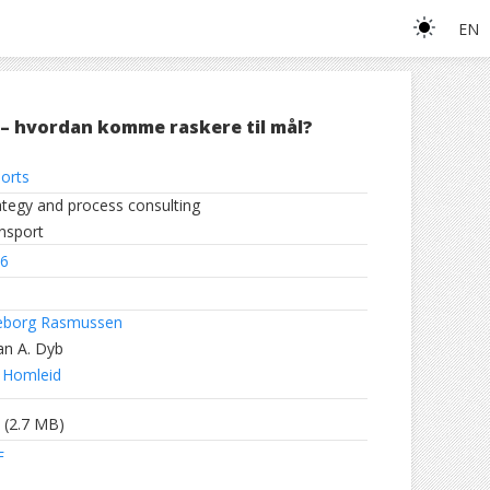
EN
 – hvordan komme raskere til mål?
orts
ategy and process consulting
nsport
6
eborg Rasmussen
ian A. Dyb
 Homleid
(2.7 MB)
F