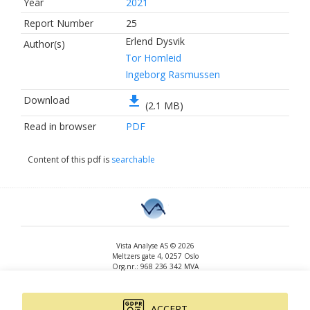
Year
2021
Report Number
25
Erlend Dysvik
Author(s)
Tor Homleid
Ingeborg Rasmussen
file_download
Download
(2.1 MB)
Read in browser
PDF
Content of this pdf is
searchable
Vista Analyse AS © 2026
Meltzers gate 4, 0257 Oslo
Org.nr.: 968 236 342 MVA
+47 455 14 396
post@vista-analyse.no
www.vista-analyse.no
ACCEPT