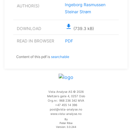
Ingeborg Rasmussen
AUTHOR(S)
Steinar Strøm
file_download
DOWNLOAD
(739.3 kB)
READ IN BROWSER
PDF
Content of this pdf is
searchable
Vista Analyse AS © 2026
Meltzers gate 4, 0257 Oslo
Org.nr.: 968 236 342 MVA
+47 455 14 396
post@vista-analyse.no
www.vista-analyse.no
By
Peter Ribe
Version: 3.0.244