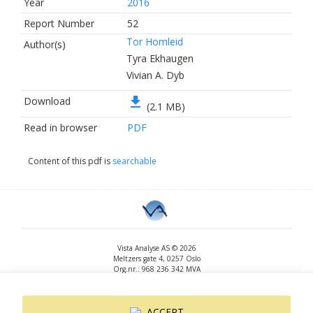
Year
2016
Report Number
52
Tor Homleid
Author(s)
Tyra Ekhaugen
Vivian A. Dyb
file_download
Download
(2.1 MB)
Read in browser
PDF
Content of this pdf is
searchable
Vista Analyse AS © 2026
Meltzers gate 4, 0257 Oslo
Org.nr.: 968 236 342 MVA
+47 455 14 396
post@vista-analyse.no
www.vista-analyse.no
ACCEPT