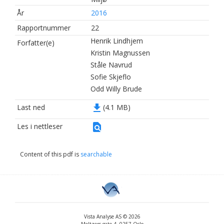
År
2016
Rapportnummer
22
Henrik Lindhjem
Forfatter(e)
Kristin Magnussen
Ståle Navrud
Sofie Skjeflo
Odd Willy Brude
file_download
Last ned
(4.1 MB)
find_in_page
Les i nettleser
Content of this pdf is
searchable
Vista Analyse AS © 2026
Meltzers gate 4, 0257 Oslo