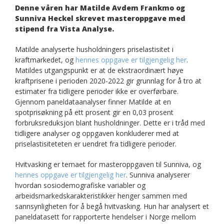
Denne våren har Matilde Avdem Frankmo og
Sunniva Heckel skrevet masteroppgave med
stipend fra Vista Analyse.
Matilde analyserte husholdningers priselastisitet i
kraftmarkedet, og
hennes oppgave er tilgjengelig her
.
Matildes utgangspunkt er at de ekstraordinært høye
kraftprisene i perioden 2020-2022 gir grunnlag for å tro at
estimater fra tidligere perioder ikke er overførbare.
Gjennom paneldataanalyser finner Matilde at en
spotprisøkning på ett prosent gir en 0,03 prosent
forbruksreduksjon blant husholdninger. Dette er i tråd med
tidligere analyser og oppgaven konkluderer med at
priselastisiteteten er uendret fra tidligere perioder.
Hvitvasking er temaet for masteroppgaven til Sunniva, og
hennes oppgave er tilgjengelig her
. Sunniva analyserer
hvordan sosiodemografiske variabler og
arbeidsmarkedskarakteristikker henger sammen med
sannsynligheten for å begå hvitvasking. Hun har analysert et
paneldatasett for rapporterte hendelser i Norge mellom