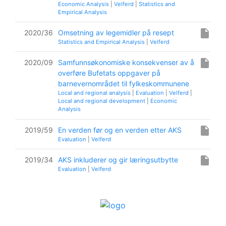
Economic Analysis
|
Velferd
|
Statistics and
Empirical Analysis
insert_drive_file
2020/36
Omsetning av legemidler på resept
Statistics and Empirical Analysis
|
Velferd
insert_drive_file
2020/09
Samfunnsøkonomiske konsekvenser av å
overføre Bufetats oppgaver på
barnevernområdet til fylkeskommunene
Local and regional analysis
|
Evaluation
|
Velferd
|
Local and regional development
|
Economic
Analysis
insert_drive_file
2019/59
En verden før og en verden etter AKS
Evaluation
|
Velferd
insert_drive_file
2019/34
AKS inkluderer og gir læringsutbytte
Evaluation
|
Velferd