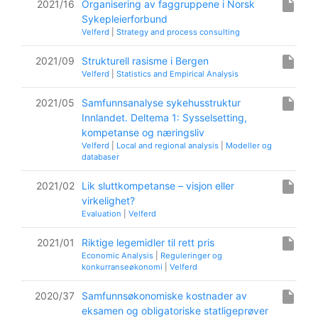
insert_drive_file
2021/16
Organisering av faggruppene i Norsk
Sykepleierforbund
Velferd
|
Strategy and process consulting
insert_drive_file
2021/09
Strukturell rasisme i Bergen
Velferd
|
Statistics and Empirical Analysis
insert_drive_file
2021/05
Samfunnsanalyse sykehusstruktur
Innlandet. Deltema 1: Sysselsetting,
kompetanse og næringsliv
Velferd
|
Local and regional analysis
|
Modeller og
databaser
insert_drive_file
2021/02
Lik sluttkompetanse – visjon eller
virkelighet?
Evaluation
|
Velferd
insert_drive_file
2021/01
Riktige legemidler til rett pris
Economic Analysis
|
Reguleringer og
konkurranseøkonomi
|
Velferd
insert_drive_file
2020/37
Samfunnsøkonomiske kostnader av
eksamen og obligatoriske statligeprøver