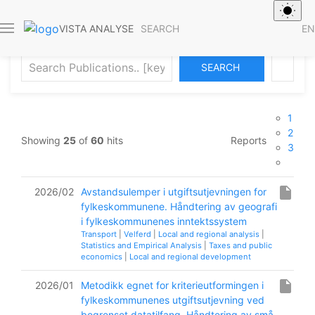
Publications
SEARCH
EN
VISTA ANALYSE
ADVANCED SEARCH
1
2
Showing
25
of
60
hits
Reports
3
insert_drive_file
2026/02
Avstandsulemper i utgiftsutjevningen for
fylkeskommunene. Håndtering av geografi
i fylkeskommunenes inntektssystem
Transport
|
Velferd
|
Local and regional analysis
|
Statistics and Empirical Analysis
|
Taxes and public
economics
|
Local and regional development
insert_drive_file
2026/01
Metodikk egnet for kriterieutformingen i
fylkeskommunenes utgiftsutjevning ved
begrenset datatilfang. Håndtering av små