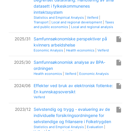
datasett i fylkeskommunenes
inntektssystem
Statistics and Empirical Analysis
|
Velferd
|
Transport
|
Local and regional development
|
Taxes
and public economics
|
Local and regional analysis
insert_drive_file
2025/31
Samfunnsøkonomiske perspektiver på
kvinners arbeidshelse
Economic Analysis
|
Health economics
|
Velferd
insert_drive_file
2025/30
Samfunnsøkonomisk analyse av BPA-
ordningen
Health economics
|
Velferd
|
Economic Analysis
insert_drive_file
2024/06
Effekter ved bruk av elektronisk fotlenke:
En kunnskapsoversikt
Velferd
insert_drive_file
2023/12
Selvstendig og trygg - evaluering av de
individuelle forsikringsordningene for
selvstendige og frilansere i Folketrygden
Statistics and Empirical Analysis
|
Evaluation
|