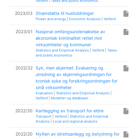
Velferd
|
Taxes and public economics
insert_drive_file
2023/03
Strømstøtte til husholdninger
Power and energy
|
Economic Analysis
|
Velferd
insert_drive_file
2023/01
Nasjonal omfangsundersøkelse av
økonomisk kriminalitet rettet mot
virksomheter og kommuner
Statistics and Empirical Analysis
|
Velferd
|
Taxes
and public economics
insert_drive_file
2022/32
Syk, men skjermet: Evaluering og
utredning av skjermingsordningen for
kronisk syke og forsikringsordningen for
små virksomheter
Evaluation
|
Statistics and Empirical Analysis
|
Velferd
|
Modeller og databaser
insert_drive_file
2022/30
Kartlegging av transport for eldre
Transport
|
Velferd
|
Statistics and Empirical
Analysis
|
Local and regional analysis
insert_drive_file
2022/20
Nytten av idrettsanlegg og betydning for