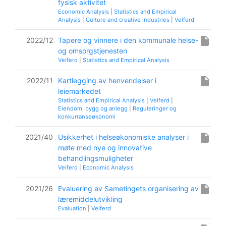
fysisk aktivitet
Economic Analysis
|
Statistics and Empirical
Analysis
|
Culture and creative industries
|
Velferd
insert_drive_file
2022/12
Tapere og vinnere i den kommunale helse-
og omsorgstjenesten
Velferd
|
Statistics and Empirical Analysis
insert_drive_file
2022/11
Kartlegging av henvendelser i
leiemarkedet
Statistics and Empirical Analysis
|
Velferd
|
Eiendom, bygg og anlegg
|
Reguleringer og
konkurranseøkonomi
insert_drive_file
2021/40
Usikkerhet i helseøkonomiske analyser i
møte med nye og innovative
behandlingsmuligheter
Velferd
|
Economic Analysis
insert_drive_file
2021/26
Evaluering av Sametingets organisering av
læremiddelutvikling
Evaluation
|
Velferd